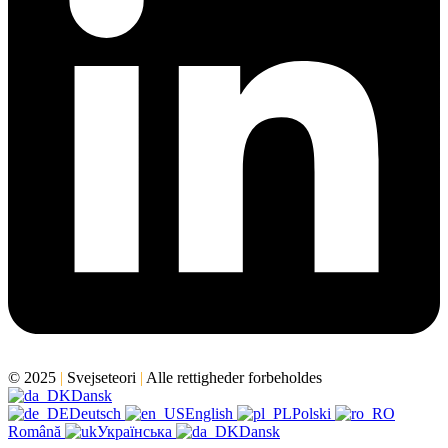
© 2025
|
Svejseteori
|
Alle rettigheder forbeholdes
Dansk
Deutsch
English
Polski
Română
Українська
Dansk