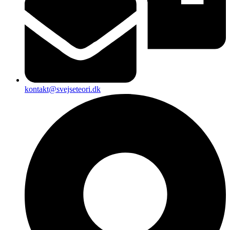
kontakt@svejseteori.dk