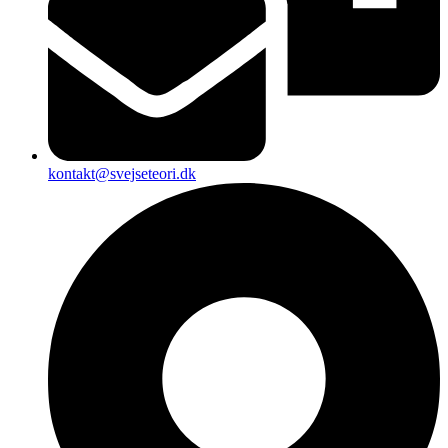
kontakt@svejseteori.dk