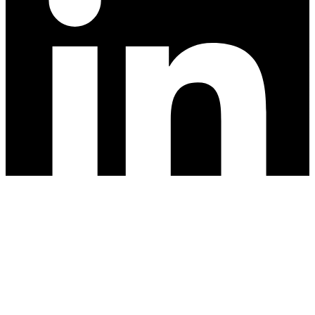
© 2025
|
Svejseteori
|
Alle rettigheder forbeholdes
Dansk
Deutsch
English
Polski
Română
Українська
Dansk