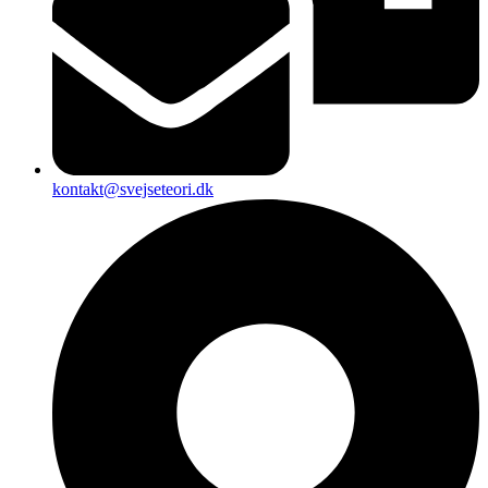
kontakt@svejseteori.dk