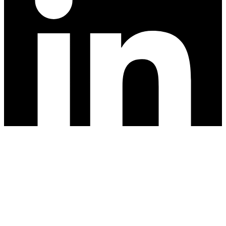
© 2025
|
Svejseteori
|
Alle rettigheder forbeholdes
Dansk
Deutsch
English
Polski
Română
Українська
Dansk