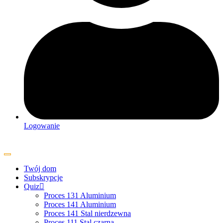
Logowanie
Twój dom
Subskrypcje
Quiz
Proces 131 Aluminium
Proces 141 Aluminium
Proces 141 Stal nierdzewna
Proces 111 Stal czarna