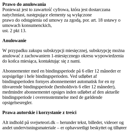
Prawo do anulowania
Ponieważ jest to zawartość cyfrowa, która jest dostarczana
natychmiast, następujące elementy są wyłączone
prawo do odstąpienia od umowy za zgodą, por. art. 18 ustawy o
umowach konsumenckich,
ust. 2 pkt 13.
Anulowanie
W przypadku zakupu subskrypcji miesięcznej, subskrypcję można
anulować z zachowaniem 1-miesięcznego okresu wypowiedzenia
do końca miesiąca, kontaktując się z nami.
Abonnementer med en bindingsperiode på 6 eller 12 måneder er
uopsigelige i hele bindingsperioden. Ved udløbet af
bindingsperioden fornyes abonnementet automatisk for en ny
tilsvarende bindingsperiode (henholdsvis 6 eller 12 måneder),
medmindre abonnementet opsiges inden udløbet af den aktuelle
bindingsperiode i overensstemmelse med de gældende
opsigelsesregler.
Prawa autorskie i korzystanie z treści
Alt indhold på svejseteori.dk – herunder tekst, billeder, videoer og
andet undervisningsmateriale – er ophavsretligt beskyttet og tilhører