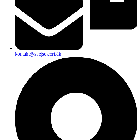
kontakt@svejseteori.dk